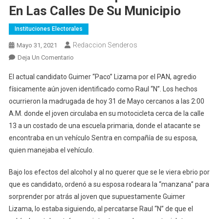
En Las Calles De Su Municipio
Instituciones Electorales
Redaccion Senderos
Mayo 31, 2021
En
Deja Un Comentario
Guimer
El actual candidato Guimer “Paco” Lizama por el PAN, agredio
Evelio
físicamente aún joven identificado como Raul “N”. Los hechos
Lizama
ocurrieron la madrugada de hoy 31 de Mayo cercanos a las 2:00
Ancona
A.M. donde el joven circulaba en su motocicleta cerca de la calle
Estaba
Ebrio
13 a un costado de una escuela primaria, donde el atacante se
Y
encontraba en un vehículo Sentra en compañía de su esposa,
Golpea
quien manejaba el vehículo.
A
Un
Bajo los efectos del alcohol y al no querer que se le viera ebrio por
Joven
que es candidato, ordenó a su esposa rodeara la “manzana” para
En
sorprender por atrás al joven que supuestamente Guimer
Las
Lizama, lo estaba siguiendo, al percatarse Raul “N” de que el
Calles