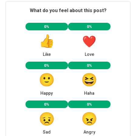
What do you feel about this post?
0%
0%
Like
Love
0%
0%
Happy
Haha
0%
0%
Sad
Angry