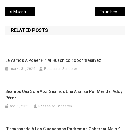
Navegación
Muestra el PRI su fortaleza en sendos cierres de campaña
Es un hecho, logramos defender la esperanza en Mérida: Oscar Brito
de
RELATED POSTS
entradas
Le Vamos A Poner Fin Al Huachicol: Xóchitl Gálvez
marzo 31, 2024
Redaccion Senderos
Seamos Una Sola Voz, Seamos Una Alianza Por Mérida: Addy
Pérez
abril 9, 2021
Redaccion Senderos
“Escuchando A Los Ciudadanos Podremos Gobernar Mejor”