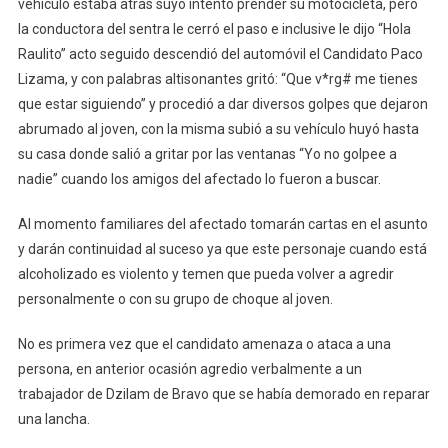
vehículo estaba atrás suyo intento prender su motocicleta, pero
De
la conductora del sentra le cerró el paso e inclusive le dijo “Hola
Su
Raulito” acto seguido descendió del automóvil el Candidato Paco
Municipio
Lizama, y con palabras altisonantes gritó: “Que v*rg# me tienes
que estar siguiendo” y procedió a dar diversos golpes que dejaron
abrumado al joven, con la misma subió a su vehículo huyó hasta
su casa donde salió a gritar por las ventanas “Yo no golpee a
nadie” cuando los amigos del afectado lo fueron a buscar.
Al momento familiares del afectado tomarán cartas en el asunto
y darán continuidad al suceso ya que este personaje cuando está
alcoholizado es violento y temen que pueda volver a agredir
personalmente o con su grupo de choque al joven.
No es primera vez que el candidato amenaza o ataca a una
persona, en anterior ocasión agredio verbalmente a un
trabajador de Dzilam de Bravo que se había demorado en reparar
una lancha.