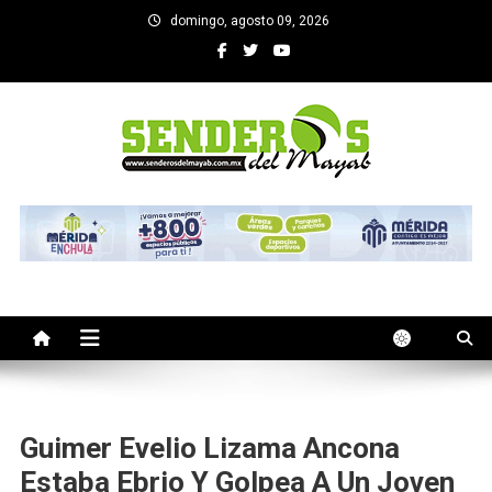
Saltar
domingo, agosto 09, 2026
al
contenido
SENDEROS DEL MAYAB
El medio informativo de Yucatan
Guimer Evelio Lizama Ancona
Estaba Ebrio Y Golpea A Un Joven