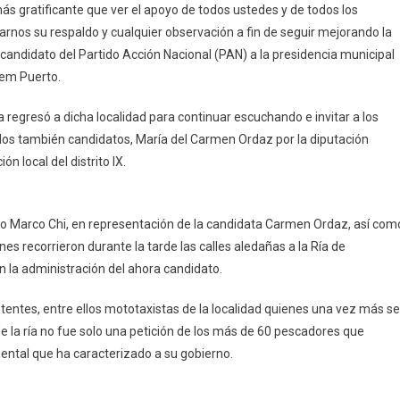
s gratificante que ver el apoyo de todos ustedes y de todos los
Zacarías
arnos su respaldo y cualquier observación a fin de seguir mejorando la
Curi,
, candidato del Partido Acción Nacional (PAN) a la presidencia municipal
Candidato
lem Puerto.
Del
PAN
a regresó a dicha localidad para continuar escuchando e invitar a los
Regresa
Al
 los también candidatos, María del Carmen Ordaz por la diputación
Puerto
ón local del distrito IX.
De
Chelem,
Esta
ro Marco Chi, en representación de la candidata Carmen Ordaz, así com
Vez
es recorrieron durante la tarde las calles aledañas a la Ría de
A
 la administración del ahora candidato.
Los
Alrededores
tentes, entre ellos mototaxistas de la localidad quienes una vez más se
De
 de la ría no fue solo una petición de los más de 60 pescadores que
La
ental que ha caracterizado a su gobierno.
Ría
De