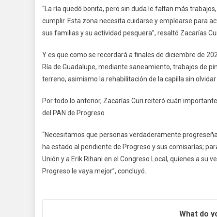
“La ría quedó bonita, pero sin duda le faltan más trabajo
cumplir. Esta zona necesita cuidarse y emplearse para ac
sus familias y su actividad pesquera”, resaltó Zacarías Cur
Y es que como se recordará a finales de diciembre de 2020
Ría de Guadalupe, mediante saneamiento, trabajos de pintu
terreno, asimismo la rehabilitación de la capilla sin olvida
Por todo lo anterior, Zacarías Curi reiteró cuán important
del PAN de Progreso.
“Necesitamos que personas verdaderamente progreseñas r
ha estado al pendiente de Progreso y sus comisarías; p
Unión y a Erik Rihani en el Congreso Local, quienes a su 
Progreso le vaya mejor”, concluyó.
What do yo