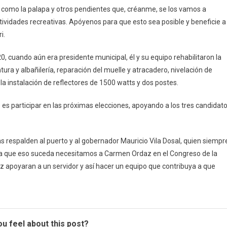
Guadalupe
s, como la palapa y otros pendientes que, créanme, se los vamos a
tividades recreativas. Apóyenos para que esto sea posible y beneficie a
i.
, cuando aún era presidente municipal, él y su equipo rehabilitaron la
ra y albañilería, reparación del muelle y atracadero, nivelación de
r la instalación de reflectores de 1500 watts y dos postes.
e es participar en las próximas elecciones, apoyando a los tres candidat
espalden al puerto y al gobernador Mauricio Vila Dosal, quien siempr
ara que eso suceda necesitamos a Carmen Ordaz en el Congreso de la
vez apoyaran a un servidor y así hacer un equipo que contribuya a que
u feel about this post?