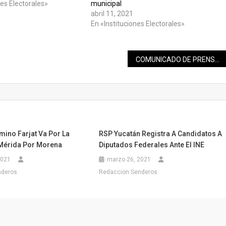
nes Electorales»
municipal
abril 11, 2021
En «Instituciones Electorales»
COMUNICADO DE PRENSA DE LA SECRETARÍA DE SALUD DE YUCATÁN
mino Farjat Va Por La
RSP Yucatán Registra A Candidatos A
 Mérida Por Morena
Diputados Federales Ante El INE
2021
marzo 26, 2021
nderos
Redaccion Senderos