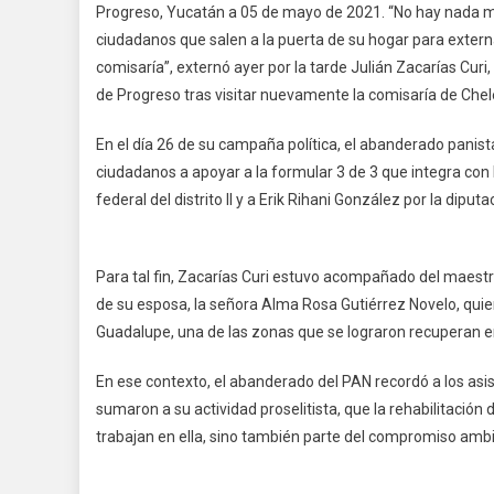
Progreso, Yucatán a 05 de mayo de 2021. “No hay nada má
ciudadanos que salen a la puerta de su hogar para extern
comisaría”, externó ayer por la tarde Julián Zacarías Curi
de Progreso tras visitar nuevamente la comisaría de Che
En el día 26 de su campaña política, el abanderado panist
ciudadanos a apoyar a la formular 3 de 3 que integra con
federal del distrito II y a Erik Rihani González por la diputaci
Para tal fin, Zacarías Curi estuvo acompañado del maest
de su esposa, la señora Alma Rosa Gutiérrez Novelo, quien
Guadalupe, una de las zonas que se lograron recuperan en
En ese contexto, el abanderado del PAN recordó a los asis
sumaron a su actividad proselitista, que la rehabilitación
trabajan en ella, sino también parte del compromiso ambi