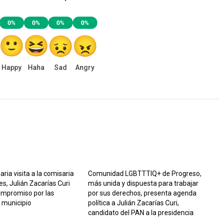
0%
0%
0%
0%
Happy
Haha
Sad
Angry
aria visita a la comisaria
Comunidad LGBTTTIQ+ de Progreso,
s, Julián Zacarías Curi
más unida y dispuesta para trabajar
ompromiso por las
por sus derechos, presenta agenda
 municipio
política a Julián Zacarías Curi,
1
candidato del PAN a la presidencia