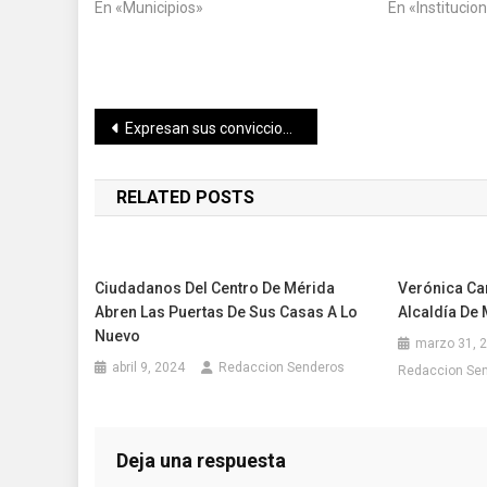
En «Municipios»
En «Institucio
Navegación
Expresan sus convicciones junto con Cecilia Patrón las mujeres del oriente de Mérida
de
RELATED POSTS
entradas
Ciudadanos Del Centro De Mérida
Verónica Ca
Abren Las Puertas De Sus Casas A Lo
Alcaldía De
Nuevo
marzo 31, 
abril 9, 2024
Redaccion Senderos
Redaccion Se
Deja una respuesta