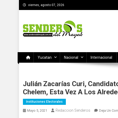
Saltar
viernes, agosto 07, 2026
al
contenido
SENDEROS DEL MAYAB
El medio informativo de Yucatan
Yucatan
Nacional
Internacional
Julián Zacarías Curi, Candida
Chelem, Esta Vez A Los Alred
Instituciones Electorales
Redaccion Senderos
Mayo 5, 2021
Deja Un Com