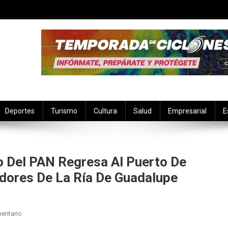
Deportes
Turismo
Cultura
Salud
Empresarial
E
to Del PAN Regresa Al Puerto De
edores De La Ría De Guadalupe
En
entario
Julián