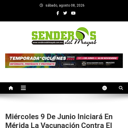
Saltar
sábado, agosto 08, 2026
al
contenido
SENDEROS DEL MAYAB
El medio informativo de Yucatan
Miércoles 9 De Junio Iniciará En
Mérida La Vacunación Contra El