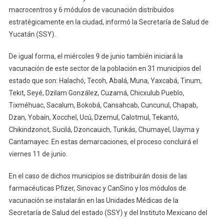
macrocentros y 6 módulos de vacunación distribuidos
Personas
estratégicamente en la ciudad, informó la Secretaría de Salud de
De
40
Yucatán (SSY).
A
49
De igual forma, el miércoles 9 de junio también iniciará la
Años
vacunación de este sector de la población en 31 municipios del
De
estado que son: Halachó, Tecoh, Abalá, Muna, Yaxcabá, Tinum,
Edad
Tekit, Seyé, Dzilam González, Cuzamá, Chicxulub Pueblo,
Tixméhuac, Sacalum, Bokobá, Cansahcab, Cuncunul, Chapab,
Dzan, Yobaín, Xocchel, Ucú, Dzemul, Calotmul, Tekantó,
Chikindzonot, Sucilá, Dzoncauich, Tunkás, Chumayel, Uayma y
Cantamayec. En estas demarcaciones, el proceso concluirá el
viernes 11 de junio.
En el caso de dichos municipios se distribuirán dosis de las
farmacéuticas Pfizer, Sinovac y CanSino y los módulos de
vacunación se instalarán en las Unidades Médicas de la
Secretaría de Salud del estado (SSY) y del Instituto Mexicano del