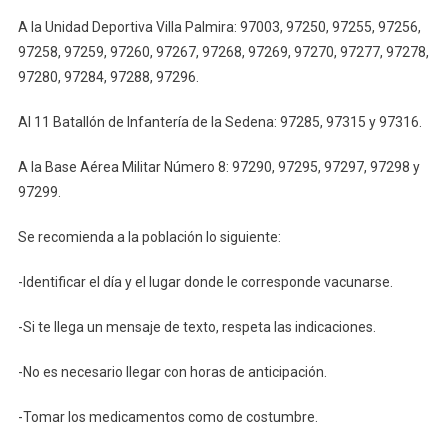
A la Unidad Deportiva Villa Palmira: 97003, 97250, 97255, 97256,
97258, 97259, 97260, 97267, 97268, 97269, 97270, 97277, 97278,
97280, 97284, 97288, 97296.
Al 11 Batallón de Infantería de la Sedena: 97285, 97315 y 97316.
A la Base Aérea Militar Número 8: 97290, 97295, 97297, 97298 y
97299.
Se recomienda a la población lo siguiente:
-Identificar el día y el lugar donde le corresponde vacunarse.
-Si te llega un mensaje de texto, respeta las indicaciones.
-No es necesario llegar con horas de anticipación.
-Tomar los medicamentos como de costumbre.