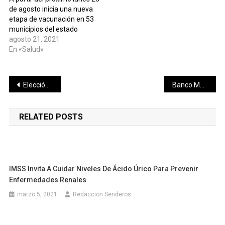
de agosto inicia una nueva
etapa de vacunación en 53
municipios del estado
agosto 21, 2021
En «Salud»
Navegación
Elección de Estado e inconsistencias en el Programa de Resultados Preliminares del INE: Oscar Brito
Banco Mundial sube a 5% el pronóstico de crecimiento económico de México en 2021
de
RELATED POSTS
entradas
IMSS Invita A Cuidar Niveles De Ácido Úrico Para Prevenir
Enfermedades Renales
marzo 5, 2021
Redaccion Senderos