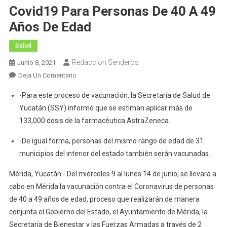
Covid19 Para Personas De 40 A 49
Años De Edad
Salud
Redaccion Senderos
Junio 8, 2021
En
Deja Un Comentario
Miércoles
-Para este proceso de vacunación, la Secretaría de Salud de
9
Yucatán (SSY) informó que se estiman aplicar más de
De
133,000 dosis de la farmacéutica AstraZeneca.
Junio
Iniciará
-De igual forma, personas del mismo rango de edad de 31
En
municipios del interior del estado también serán vacunadas.
Mérida
La
Mérida, Yucatán.- Del miércoles 9 al lunes 14 de junio, se llevará a
Vacunación
cabo en Mérida la vacunación contra el Coronavirus de personas
Contra
de 40 a 49 años de edad, proceso que realizarán de manera
El
conjunta el Gobierno del Estado, el Ayuntamiento de Mérida, la
Covid19
Secretaría de Bienestar y las Fuerzas Armadas a través de 2
Para