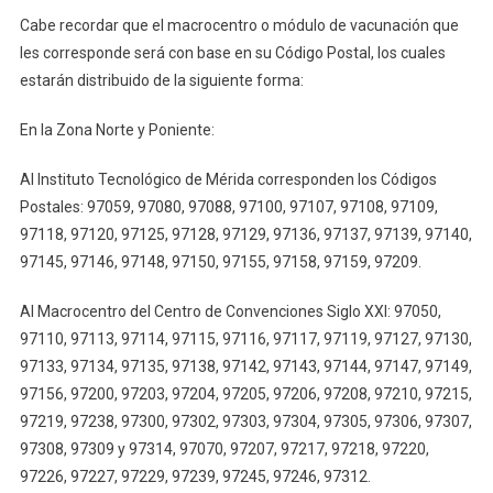
Cabe recordar que el macrocentro o módulo de vacunación que
les corresponde será con base en su Código Postal, los cuales
estarán distribuido de la siguiente forma:
En la Zona Norte y Poniente:
Al Instituto Tecnológico de Mérida corresponden los Códigos
Postales: 97059, 97080, 97088, 97100, 97107, 97108, 97109,
97118, 97120, 97125, 97128, 97129, 97136, 97137, 97139, 97140,
97145, 97146, 97148, 97150, 97155, 97158, 97159, 97209.
Al Macrocentro del Centro de Convenciones Siglo XXI: 97050,
97110, 97113, 97114, 97115, 97116, 97117, 97119, 97127, 97130,
97133, 97134, 97135, 97138, 97142, 97143, 97144, 97147, 97149,
97156, 97200, 97203, 97204, 97205, 97206, 97208, 97210, 97215,
97219, 97238, 97300, 97302, 97303, 97304, 97305, 97306, 97307,
97308, 97309 y 97314, 97070, 97207, 97217, 97218, 97220,
97226, 97227, 97229, 97239, 97245, 97246, 97312.