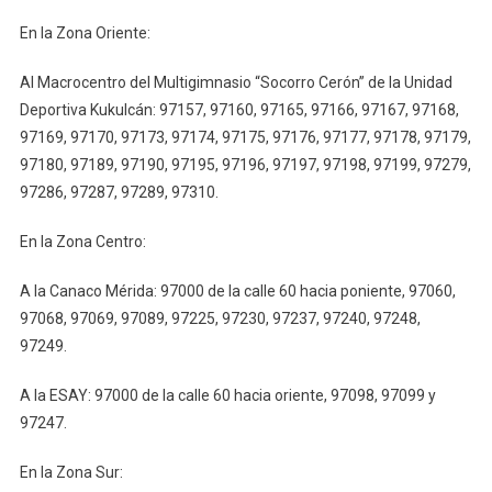
En la Zona Oriente:
Al Macrocentro del Multigimnasio “Socorro Cerón” de la Unidad
Deportiva Kukulcán: 97157, 97160, 97165, 97166, 97167, 97168,
97169, 97170, 97173, 97174, 97175, 97176, 97177, 97178, 97179,
97180, 97189, 97190, 97195, 97196, 97197, 97198, 97199, 97279,
97286, 97287, 97289, 97310.
En la Zona Centro:
A la Canaco Mérida: 97000 de la calle 60 hacia poniente, 97060,
97068, 97069, 97089, 97225, 97230, 97237, 97240, 97248,
97249.
A la ESAY: 97000 de la calle 60 hacia oriente, 97098, 97099 y
97247.
En la Zona Sur: