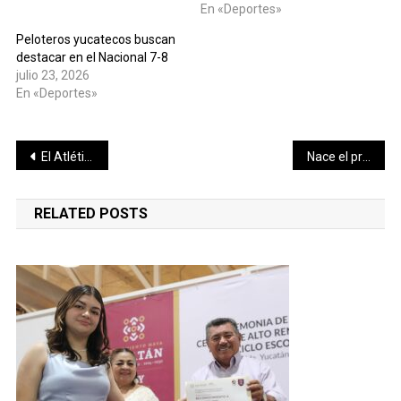
En «Deportes»
Peloteros yucatecos buscan
destacar en el Nacional 7-8
julio 23, 2026
En «Deportes»
Navegación
El Atlético Opichén, el Combinado Juan Pablo, la Furia de Caucel y el Combinado Chichí Suárez, velan armas para buscar las coronas del Torneo Municipal 2019-2020
Nace el primer bebé el Hospital General de Tekax
de
RELATED POSTS
entradas