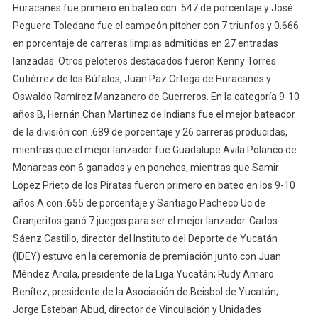
Huracanes fue primero en bateo con .547 de porcentaje y José
Peguero Toledano fue el campeón pítcher con 7 triunfos y 0.666
en porcentaje de carreras limpias admitidas en 27 entradas
lanzadas. Otros peloteros destacados fueron Kenny Torres
Gutiérrez de los Búfalos, Juan Paz Ortega de Huracanes y
Oswaldo Ramírez Manzanero de Guerreros. En la categoría 9-10
años B, Hernán Chan Martínez de Indians fue el mejor bateador
de la división con .689 de porcentaje y 26 carreras producidas,
mientras que el mejor lanzador fue Guadalupe Avila Polanco de
Monarcas con 6 ganados y en ponches, mientras que Samir
López Prieto de los Piratas fueron primero en bateo en los 9-10
años A con .655 de porcentaje y Santiago Pacheco Uc de
Granjeritos ganó 7 juegos para ser el mejor lanzador. Carlos
Sáenz Castillo, director del Instituto del Deporte de Yucatán
(IDEY) estuvo en la ceremonia de premiación junto con Juan
Méndez Arcila, presidente de la Liga Yucatán; Rudy Amaro
Benítez, presidente de la Asociación de Beisbol de Yucatán;
Jorge Esteban Abud, director de Vinculación y Unidades