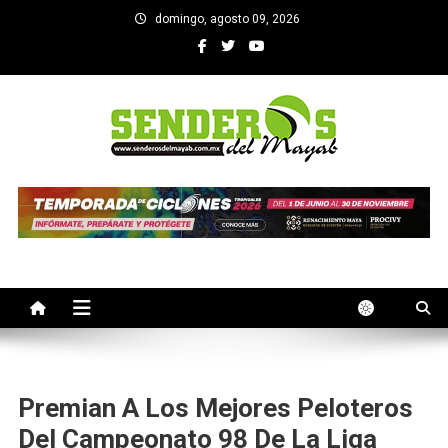
Saltar
domingo, agosto 09, 2026
al
contenido
SENDEROS DEL MAYAB
El medio informativo de Yucatan
Premian A Los Mejores Peloteros
Del Campeonato 98 De La Liga