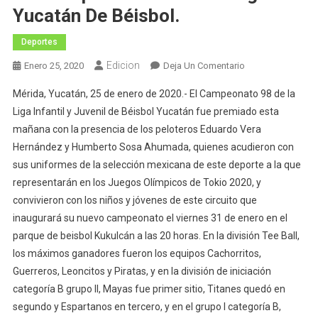
Yucatán De Béisbol.
Deportes
Edicion
En
Enero 25, 2020
Deja Un Comentario
Premian
Mérida, Yucatán, 25 de enero de 2020.- El Campeonato 98 de la
A
Liga Infantil y Juvenil de Béisbol Yucatán fue premiado esta
Los
mañana con la presencia de los peloteros Eduardo Vera
Mejores
Hernández y Humberto Sosa Ahumada, quienes acudieron con
Peloteros
Del
sus uniformes de la selección mexicana de este deporte a la que
Campeonato
representarán en los Juegos Olímpicos de Tokio 2020, y
98
convivieron con los niños y jóvenes de este circuito que
De
inaugurará su nuevo campeonato el viernes 31 de enero en el
La
parque de beisbol Kukulcán a las 20 horas. En la división Tee Ball,
Liga
los máximos ganadores fueron los equipos Cachorritos,
Yucatán
Guerreros, Leoncitos y Piratas, y en la división de iniciación
De
categoría B grupo II, Mayas fue primer sitio, Titanes quedó en
Béisbol.
segundo y Espartanos en tercero, y en el grupo I categoría B,