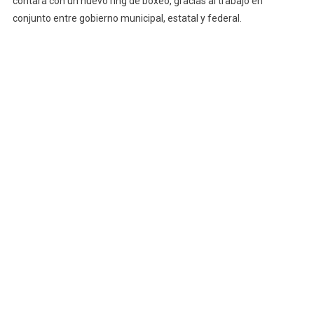
contará con un nuevo ring de boxeo, gracias al trabajo en
conjunto entre gobierno municipal, estatal y federal.