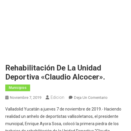
Rehabilitación De La Unidad
Deportiva «Claudio Alcocer».
Municipios
Edicion
En
Noviembre 7, 2019
Deja Un Comentario
Rehabilitació
Valladolid Yucatán a jueves 7 de noviembre de 2019.- Haciendo
De
realidad un anhelo de deportistas vallisoletanos, el presidente
La
municipal, Enrique Ayora Sosa, colocó la primera piedra de los
Unidad
trabajos de rehabilitación de la Unidad Deportiva “Claudio
Deportiva