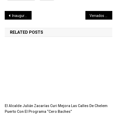
Navegación
Inauguración de trabajos de alumbrado público
Venados vs Pachuca, a finales de enero
de
RELATED POSTS
entradas
El Alcalde Julián Zacarías Curi Mejora Las Calles De Chelem
Puerto Con El Programa “Cero Baches”