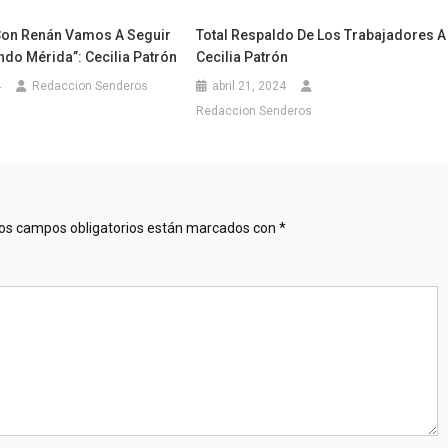
Con Renán Vamos A Seguir
Total Respaldo De Los Trabajadores A
do Mérida”: Cecilia Patrón
Cecilia Patrón
4
Redaccion Senderos
abril 21, 2024
Redaccion Senderos
os campos obligatorios están marcados con
*