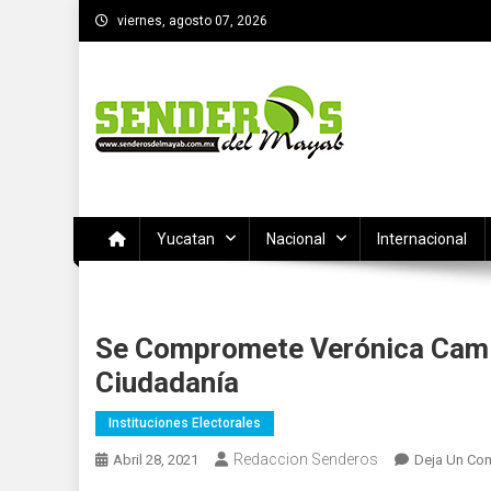
Saltar
viernes, agosto 07, 2026
al
contenido
SENDEROS DEL MAYAB
El medio informativo de Yucatan
Yucatan
Nacional
Internacional
Se Compromete Verónica Cami
Ciudadanía
Instituciones Electorales
Redaccion Senderos
Abril 28, 2021
Deja Un Co