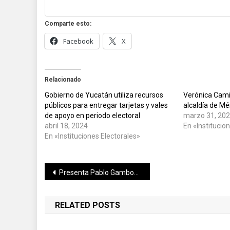
Comparte esto:
Facebook
X
Relacionado
Gobierno de Yucatán utiliza recursos
Verónica Camin
públicos para entregar tarjetas y vales
alcaldía de M
de apoyo en periodo electoral
marzo 31, 20
abril 18, 2024
En «Institucio
En «Instituciones Electorales»
Navegación
Presenta Pablo Gamboa plan de gestiones para beneficio del sector salud
de
RELATED POSTS
entradas