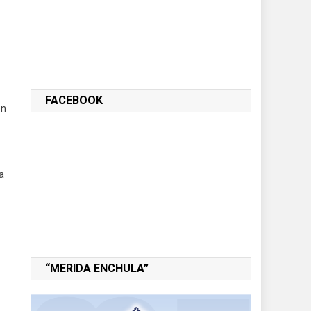
FACEBOOK
en
a
“MERIDA ENCHULA”