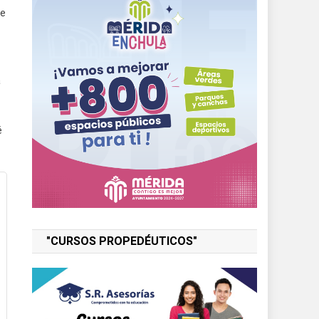
re
a
é
"CURSOS PROPEDÉUTICOS"