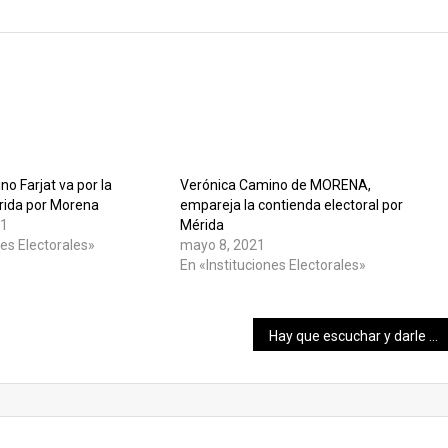
o Farjat va por la
Verónica Camino de MORENA,
érida por Morena
empareja la contienda electoral por
21
Mérida
nes Electorales»
mayo 8, 2021
En «Instituciones Electorales»
Hay que escuchar y darle solución a las necesidades y a la problemática de los ciudadanos: Addy Pérez