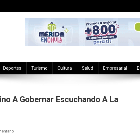
Deportes
Turismo
Cultura
Salud
Empresarial
E
no A Gobernar Escuchando A La
En
mentario
Se