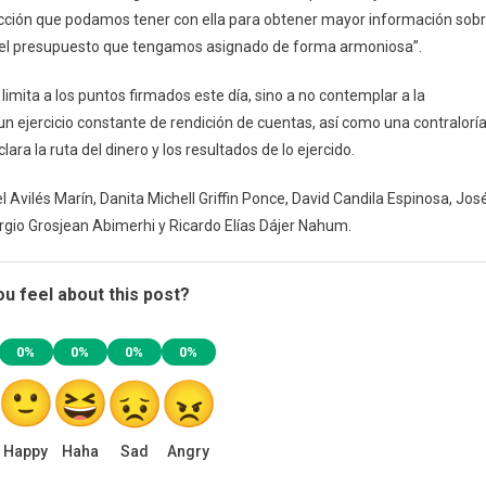
eracción que podamos tener con ella para obtener mayor información sob
 el presupuesto que tengamos asignado de forma armoniosa”.
limita a los puntos firmados este día, sino a no contemplar a la
 ejercicio constante de rendición de cuentas, así como una contralorí
ara la ruta del dinero y los resultados de lo ejercido.
 Avilés Marín, Danita Michell Griffin Ponce, David Candila Espinosa, Jos
ergio Grosjean Abimerhi y Ricardo Elías Dájer Nahum.
u feel about this post?
0%
0%
0%
0%
Happy
Haha
Sad
Angry