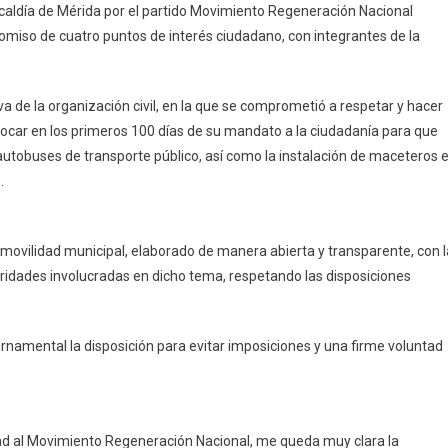
alcaldía de Mérida por el partido Movimiento Regeneración Nacional
Compromete
omiso de cuatro puntos de interés ciudadano, con integrantes de la
Verónica
Camino
A
iva de la organización civil, en la que se comprometió a respetar y hacer
Gobernar
vocar en los primeros 100 días de su mandato a la ciudadanía para que
Escuchando
A
utobuses de transporte público, así como la instalación de maceteros 
La
.
Ciudadanía
ovilidad municipal, elaborado de manera abierta y transparente, con l
ridades involucradas en dicho tema, respetando las disposiciones
.
rnamental la disposición para evitar imposiciones y una firme voluntad
ad al Movimiento Regeneración Nacional, me queda muy clara la