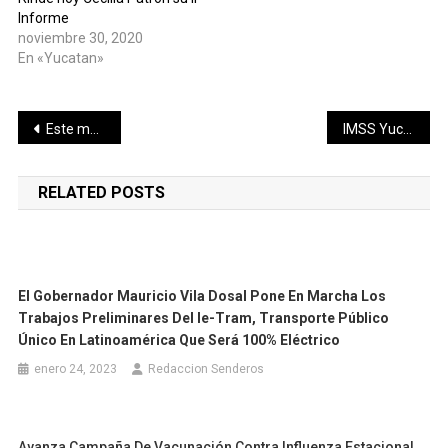
Informe
noviembre 30, 2020
En «Yucatan»
Navegación
Este martes 16 de marzo inicia la cuarta y última jornada de pagos del programa “Yo respeto la veda de mero 2021”, reiteran a hombres de mar a ubicar su centro de pago
IMSS Yucatán logra exitosa incorporación de médicos especialistas egresados de residencia 2021
de
RELATED POSTS
entradas
El Gobernador Mauricio Vila Dosal Pone En Marcha Los
Trabajos Preliminares Del Ie-Tram, Transporte Público
Único En Latinoamérica Que Será 100% Eléctrico
enero 24, 2023
Redaccion Senderos
Avanza Campaña De Vacunación Contra Influenza Estacional