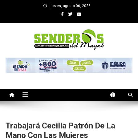
Saltar
jueves, agosto 06, 2026
al
contenido
SENDEROS DEL MAYAB
El medio informativo de Yucatan
Trabajará Cecilia Patrón De La
Mano Con Las Mujeres