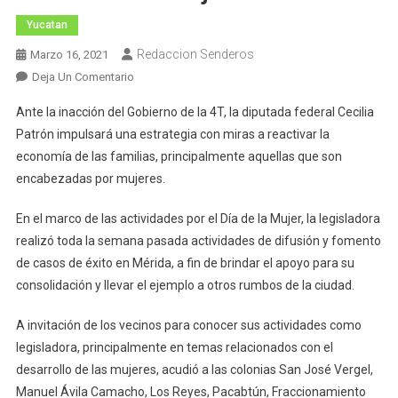
Yucatan
Redaccion Senderos
Marzo 16, 2021
En
Deja Un Comentario
Trabajará
Ante la inacción del Gobierno de la 4T, la diputada federal Cecilia
Cecilia
Patrón impulsará una estrategia con miras a reactivar la
Patrón
economía de las familias, principalmente aquellas que son
De
encabezadas por mujeres.
La
Mano
En el marco de las actividades por el Día de la Mujer, la legisladora
Con
Las
realizó toda la semana pasada actividades de difusión y fomento
Mujeres
de casos de éxito en Mérida, a fin de brindar el apoyo para su
consolidación y llevar el ejemplo a otros rumbos de la ciudad.
A invitación de los vecinos para conocer sus actividades como
legisladora, principalmente en temas relacionados con el
desarrollo de las mujeres, acudió a las colonias San José Vergel,
Manuel Ávila Camacho, Los Reyes, Pacabtún, Fraccionamiento