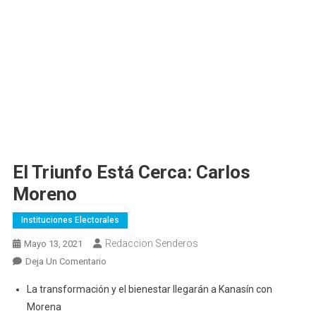
El Triunfo Está Cerca: Carlos
Moreno
Instituciones Electorales
Redaccion Senderos
Mayo 13, 2021
En
Deja Un Comentario
El
La transformación y el bienestar llegarán a Kanasín con
Triunfo
Morena
Está