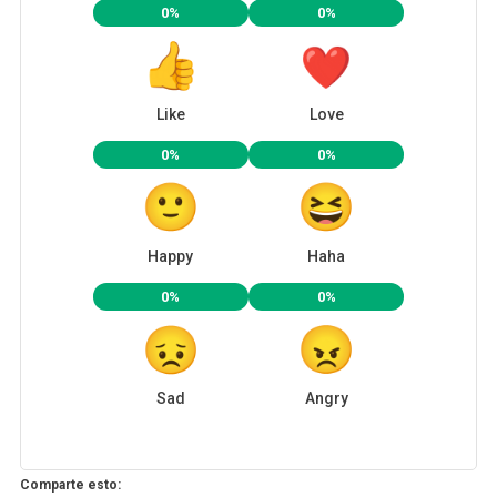
0%
0%
Like
Love
0%
0%
Happy
Haha
0%
0%
Sad
Angry
Comparte esto: