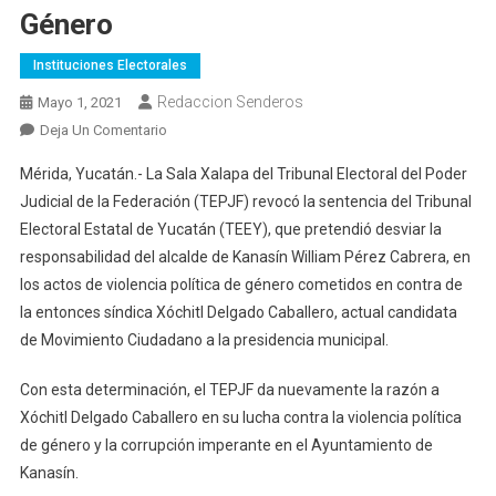
Género
Instituciones Electorales
Redaccion Senderos
Mayo 1, 2021
En
Deja Un Comentario
Nuevo
Mérida, Yucatán.- La Sala Xalapa del Tribunal Electoral del Poder
Triunfo
Judicial de la Federación (TEPJF) revocó la sentencia del Tribunal
De
Electoral Estatal de Yucatán (TEEY), que pretendió desviar la
Xóchitl
responsabilidad del alcalde de Kanasín William Pérez Cabrera, en
Delgado
Contra
los actos de violencia política de género cometidos en contra de
La
la entonces síndica Xóchitl Delgado Caballero, actual candidata
Violencia
de Movimiento Ciudadano a la presidencia municipal.
Política
De
Con esta determinación, el TEPJF da nuevamente la razón a
Género
Xóchitl Delgado Caballero en su lucha contra la violencia política
de género y la corrupción imperante en el Ayuntamiento de
Kanasín.