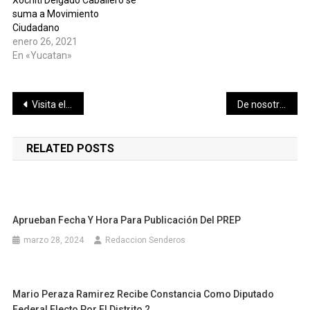
suma a Movimiento
Ciudadano
enero 26, 2021
En «Yucatan»
Navegación
Visita el Gobernador Mauricio Vila Dosal una panadería tradicional en Maxcanú
De nosotros depende que nuestros niños sean felices, amándolos y cuidándolos: Addy Pérez
de
RELATED POSTS
entradas
Aprueban Fecha Y Hora Para Publicación Del PREP
marzo 28, 2024
Redaccion Senderos
Mario Peraza Ramirez Recibe Constancia Como Diputado
Federal Electo Por El Distrito 2