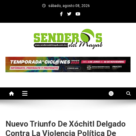
Saltar
sábado, agosto 08, 2026
al
contenido
SENDEROS DEL MAYAB
El medio informativo de Yucatan
Nuevo Triunfo De Xóchitl Delgado
Contra La Violencia Política De