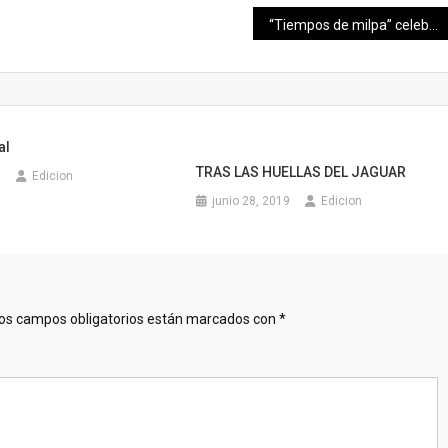
“Tiempos de milpa” celebra el patrimonio vivo de Yucatán
al
TRAS LAS HUELLAS DEL JAGUAR
9
Edicion
junio 28, 2019
Edicion
os campos obligatorios están marcados con
*