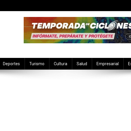
Deportes
Turismo
Cultura
Salud
Empresarial
E
En
Adriana
Te