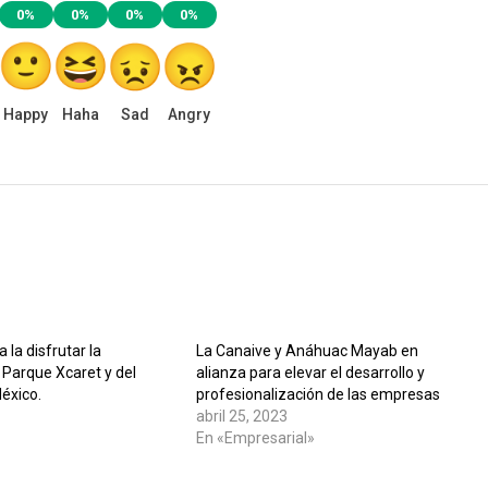
0%
0%
0%
0%
Happy
Haha
Sad
Angry
 la disfrutar la
La Canaive y Anáhuac Mayab en
 Parque Xcaret y del
alianza para elevar el desarrollo y
éxico.
profesionalización de las empresas
abril 25, 2023
En «Empresarial»